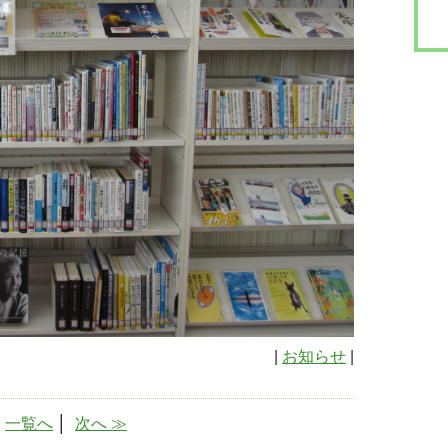
|
お知らせ
|
│
一覧へ
│
次へ ≫