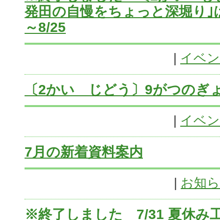
発田の自慢をちょっと深堀り｣は
～8/25
|
イベン
〔2かい じどう〕9がつのぎ
|
イベン
7月の新着資料案内
|
お知
※終了しました 7/31 夏休