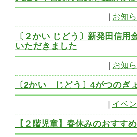
|
お知
〔２かい じどう〕新発田信用
いただきました
|
お知
〔2かい じどう〕4がつのぎ
|
イベン
【２階児童】春休みのおすすめ