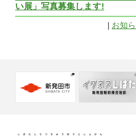
い展」写真募集します!
|
お知