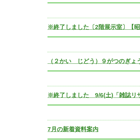
※終了しました〔2階展示室〕【昭和１
（２かい じどう）９がつのぎょ
※終了しました 9/6(土)「雑誌
7月の新着資料案内