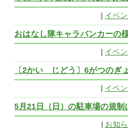
|
イベン
おはなし隊キャラバンカーの
|
イベン
〔2かい じどう〕6がつのぎ
|
イベン
5月21日（日）の駐車場の規制
|
お知