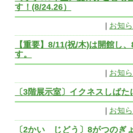
す！(8/24.26）
|
お知
【重要】8/11(祝/木)は開館し、
す。
|
お知
〔3階展示室〕イクネスしばた
|
お知
〔2かい じどう〕8がつのぎ