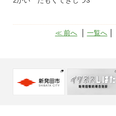
2かい たもくてきしつ3
≪ 前へ
│
一覧へ