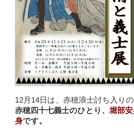
12月14日は、赤穂浪士討ち入り
赤穂四十七義士のひとり、
堀部安
身
です。