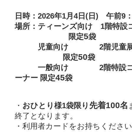
日時：2026年1月4日(日) 午前9：
場所：ティーンズ向け 1階
5
限定
袋
児童向け 2階児童展
50
限定
袋
一般向け 2階特設コーナ
45
ーナー 限定
袋
先着100名
・
おひとり様1袋限り
終了となります。
・利用者カードをお持ちくださ