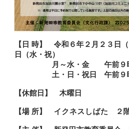
【日 時】
令和６年２月２３日（
日（水・祝）
月～水・金 午前９時
土・日・祝日 午前９時
【休館日】
木曜日
【場 所】
イクネスしばた ２