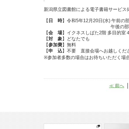
新潟県立図書館による電子書籍サービス
【
日 時
】令和5年12月20日(水) 午前の部 
午後の部 14：00～
【
会 場
】イクネスしばた2階 多目的室
【
対 象
】どなたでも
【
参加費
】無料
【
申 込
】不要 直接会場へお越しくだ
※参加者多数の場合はお待ちいただく場
≪ 前へ