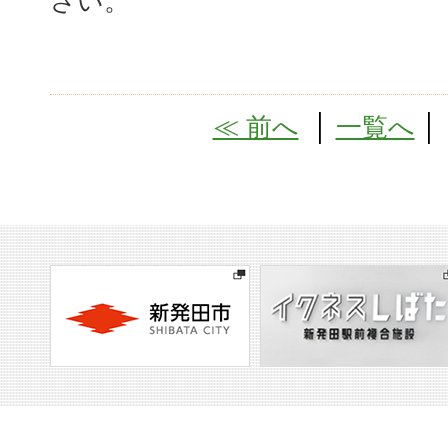
さい。
≪ 前へ
│
一覧へ