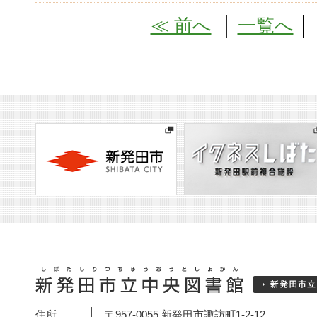
≪ 前へ
│
一覧へ
住所
〒957-0055 新発田市諏訪町1-2-12