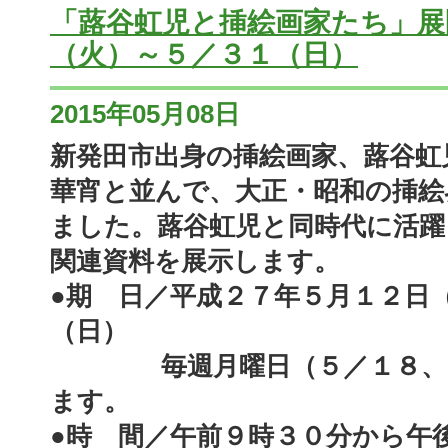
「蕗谷虹児と挿絵画家たち」展
（火）～５／３１（日）
2015年05月08日
新発田市出身の挿絵画家、蕗谷虹
華宵と並んで、大正・昭和の挿絵
ました。蕗谷虹児と同時代に活躍
関連資料を展示します。
●期 日／平成２７年５月１２日
（日）
毎週月曜日（５／１８、５
ます。
●時 間／午前９時３０分から午