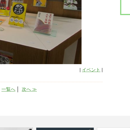
|
イベント
|
│
一覧へ
│
次へ ≫