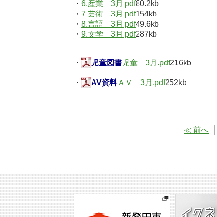
・
6.産業 3月.pdf
80.2kb
・
7.芸術 3月.pdf
154kb
・
8.言語 3月.pdf
49.6kb
・
9.文学 3月.pdf
287kb
・
児童図書
児童 3月.pdf
216kb
・
AV資料
ＡＶ 3月.pdf
252kb
≪ 前へ