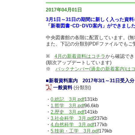
2017年04月01日
3月1日～31日の期間に新しく入った資
「新着図書･CD･DVD案内」ができまし
中央図書館の各階に配置しています。(無
また、下記の分類別PDFファイルでもご
※
4月の新着資料はコチラ
から確認でき
(順次アップデートしています)
※
バックナンバー(過去の新着案内)は
■新着資料案内 2017年3/1～31日受
一般資料
(分類別)
・
0.総記 3月.pdf
131kb
・
1.哲学 3月.pdf
96.6kb
・
2.歴史 3月.pdf
141kb
・
3.社会科学 3月.pdf
237kb
・
4.自然科学 3月.pdf
177kb
・
5.技術・工学 3月.pdf
179kb