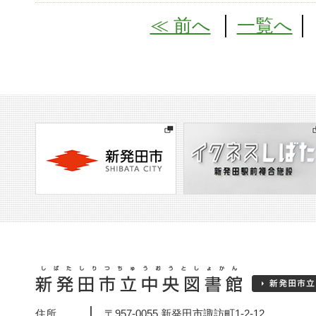
≪ 前へ
│
一覧へ
住所
〒957-0055 新発田市諏訪町1-2-12