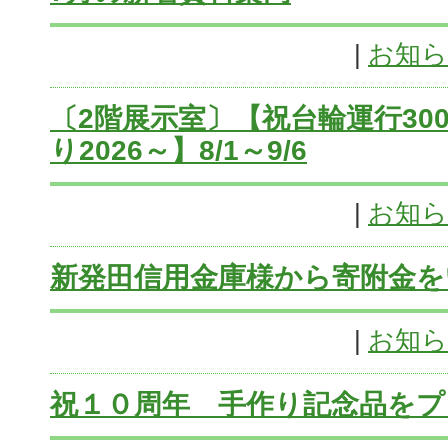
|
お知
〔2階展示室〕【祝台輪運行30
り2026～】8/1～9/6
|
お知
新発田信用金庫様から寄附金
|
お知
祝１０周年 手作り記念品を