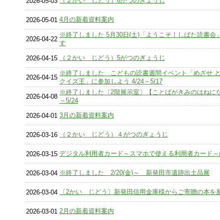
（２かい じどう）6がつのぎょうじ
2026-05-03
4月の新着資料案内
2026-05-01
※終了しました 5月30日(土)「ようこそ！しばた読書会
2026-04-22
す
（２かい じどう）5がつのぎょうじ
2026-04-15
※終了しました こどもの読書週間イベント「めざせ 
2026-04-15
クイズ王」に参加しよう 4/24～5/17
※終了しました〔2階展示室〕【ことばがきみのはねになる
2026-04-08
～5/24
3月の新着資料案内
2026-04-01
（２かい じどう）４がつのぎょうじ
2026-03-16
デジタル利用者カード～スマホで使える利用者カード～
2026-03-15
※終了しました 2/20(金)～ 新発田市遺跡出土品展
2026-03-04
〔2かい じどう〕新発田信用金庫様からご寄贈の本を
2026-03-04
2月の新着資料案内
2026-03-01