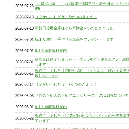
〔2階展示室〕【祝台輪運行300年展～新発田まつり2026
2026-07-26
9/6
（２かい じどう）8がつのぎょうじ
2026-07-13
新発田信用金庫様から寄附金をいただきました
2026-07-10
祝１０周年 手作り記念品をプレゼントします
2026-07-01
6月の新着資料案内
2026-07-01
※募集は終了しました〔小学5､6年生〕夏休みこども図
2026-07-01
します！
※終了しました〔2階展示室〕【イクネスしばた１０年
2026-06-17
展】6/6～7/20
（２かい じどう）7がつのぎょうじ
2026-06-14
『世のため人のためアニメシリーズ』DVD紹介について
2026-06-03
5月の新着資料案内
2026-06-01
※終了しました 7月12日(日)ビブリオバトルの発表参加
2026-05-22
ています