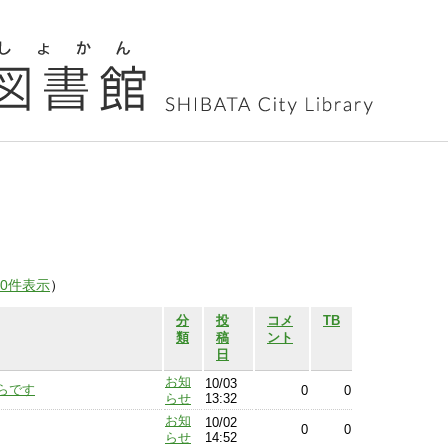
00件表示
）
分
投
コメ
TB
類
稿
ント
日
お知
10/03
らです
0
0
らせ
13:32
お知
10/02
0
0
らせ
14:52