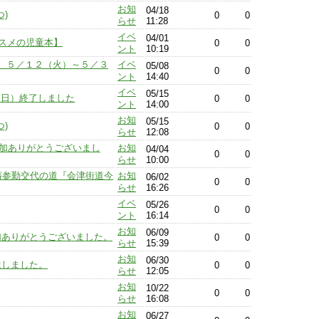
お知
04/18
)
0
0
らせ
11:28
イベ
04/01
ススメの児童本】
0
0
ント
10:19
 ５／１２（火）～５／３
イベ
05/08
0
0
ント
14:40
イベ
05/15
（日）終了しました
0
0
ント
14:00
お知
05/15
)
0
0
らせ
12:08
参加ありがとうございまし
お知
04/04
0
0
らせ
10:00
藩参勤交代の道『会津街道今
お知
06/02
0
0
らせ
16:26
イベ
05/26
0
0
ント
16:14
お知
06/09
ご参加ありがとうございました。
0
0
らせ
15:39
お知
06/30
達しました。
0
0
らせ
12:05
お知
10/22
0
0
らせ
16:08
お知
06/27