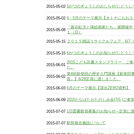
5がつのぎょうじのおしらせ(じどうしつ
2015-05-02
4・5月のテーマ展示【オトナにもお
2015-05-02
「蕗谷虹児と挿絵画家たち」展開催中
2015-05-08
１（日）
２０１５雑誌リサイクルフェア 6/7
2015-05-15
6がつのぎょうじのお知らせ(じどうしつ
2015-05-15
2015こども読書スタンプラリー ご
2015-06-01
た。
第4回新発田の歴史入門講座【新発田
2015-06-02
昔』】6/28定員に達しました。
6月のテーマ展示【貸出ZERO資料】
2015-06-03
2015たなばたおたのしみ会(7/5 )
2015-06-09
1日図書館員募集のお知らせ---定員に
2015-07-07
駅前複合施設について
2015-07-07