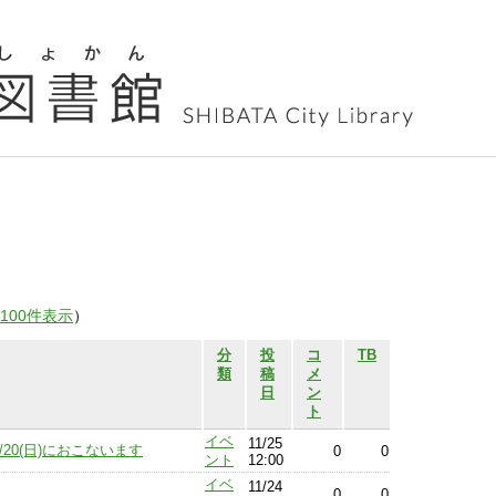
100件表示
）
分
投
コ
TB
類
稿
メ
日
ン
ト
イベ
11/25
/20(日)におこないます
0
0
ント
12:00
イベ
11/24
0
0