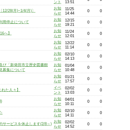
ント
13:51
お知
11/25
8(月)~1/4(月)〕
0
0
らせ
14:44
お知
12/15
利用停止について
0
0
らせ
19:21
お知
11/24
16へ】
0
0
らせ
12:01
お知
12/22
0
0
らせ
11:14
お知
02/10
0
0
らせ
14:13
及び「新発田市立歴史図書館
お知
01/04
0
0
見募集について
らせ
10:48
お知
01/21
0
0
らせ
17:57
イベ
02/02
まれた人々】
0
0
ント
13:03
お知
04/01
)
0
0
らせ
10:11
お知
02/10
た
0
0
らせ
14:11
お知
02/02
サービスを休止します(2/8～)
0
0
らせ
14:52