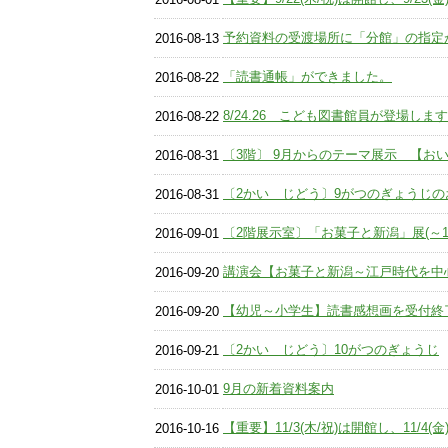
予約資料の受渡場所に「分館」の指定
2016-08-13
「読書通帳」ができました。
2016-08-22
8/24.26 こども図書館員が登場します
2016-08-22
〔3階〕 9月からのテーマ展示 【お
2016-08-31
〔2かい じどう〕9がつのぎょうじの
2016-08-31
〔2階展示室〕「お菓子と新潟」展(～10
2016-09-01
講演会【お菓子と新潟～江戸時代を中心に
2016-09-20
【幼児～小学生】読書感想画を受付終
2016-09-20
〔2かい じどう〕10がつのぎょうじ
2016-09-21
9月の新着資料案内
2016-10-01
【重要】11/3(木/祝)は開館し、11/4
2016-10-16