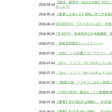
【豊浦・紫雲寺・加治川分館】2016
2016-04-19
かしよう!
【重要なお知らせ】移転に伴う中央図書館
2016-05-15
6月19日(日) 【イクネスしばた 内
2016-06-13
7月3日(日) 新発田市立中央図書館 
2016-06-25
「新着資料案内｣バックナンバー
2016-07-01
「2016 こども読書スタンプラリー」
2016-07-04
〔2かい じどう〕7がつのぎょうじの
2016-07-04
〔2かい じどう〕8がつのぎょうじの
2016-07-23
〔3階展示室〕イクネスしばたに妖怪
2016-07-28
〔小学5.6年生〕夏休みこども図書館員 
2016-07-29
【重要】8/11(祝/木)は開館し、8/12
2016-07-29
【重要】9/22(木/祝)は開館し、9/23
2016-08-01