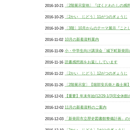
〔2階展示室他〕『ぼくとわたしの感想画展』(
2016-10-21
〔2かい じどう〕11がつのぎょうじ
2016-10-25
〔3階〕10月からのテーマ展示『こと
2016-10-28
10月の新着資料案内
2016-11-02
小・中学生向け講演会「城下町新発田の歴史
2016-11-09
読書感想画をお返ししています
2016-11-16
〔2かい じどう〕12がつのぎょうじ
2016-11-22
〔2階展示室〕【堀部安兵衛と義士展】12
2016-11-26
【重要】年末年始(12/29-1/3)完全休
2016-12-01
11月の新着資料のご案内
2016-12-02
「新発田市立歴史図書館整備計画」の
2016-12-03
〔2かい じどう〕1がつのぎょうじ