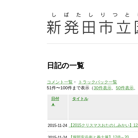
日記の一覧
コメント一覧
・
トラックバック一覧
51件〜100件まで表示（
30件表示
、
50件表示
、
日付
タイトル
▲
【2015クリスマスおたのしみかい】12
2015-11-24
【堀部安兵衛と義士展】12/8～20
2015-11-24