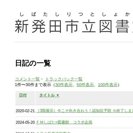
日記の一覧
コメント一覧
・
トラックバック一覧
1件〜30件まで表示（
30件表示
、
50件表示
、
100件表示
）
日付
タイトル ▼
［3階展示］今こそ向き合おう！認知症予防 ※終了しま
2020-02-21
ＦＭしばた×図書館 コラボ企画
2024-05-20