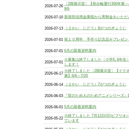
〔2階展示室〕【祝台輪運行300年展～新
2026-07-26
9/6
新発田信用金庫様から寄附金をいただ
2026-07-10
（２かい じどう）8がつのぎょうじ
2026-07-13
祝１０周年 手作り記念品をプレゼン
2026-07-01
6月の新着資料案内
2026-07-01
※募集は終了しました〔小学5､6年生
2026-07-01
します！
※終了しました〔2階展示室〕【イク
2026-06-17
展】6/6～7/20
（２かい じどう）7がつのぎょうじ
2026-06-14
『世のため人のためアニメシリーズ』
2026-06-03
5月の新着資料案内
2026-06-01
※終了しました 7月12日(日)ビブリ
2026-05-22
ています