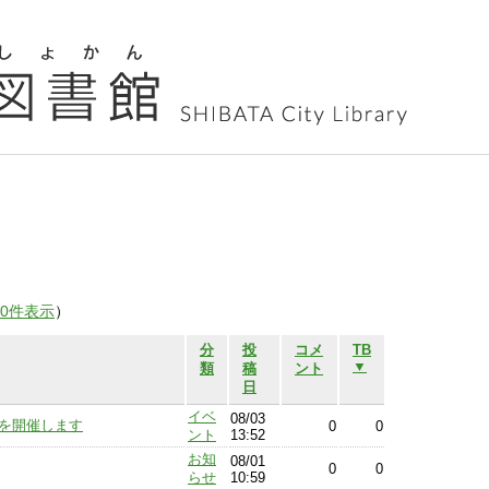
00件表示
）
分
投
コメ
TB
▼
類
稿
ント
日
イベ
08/03
6」を開催します
0
0
ント
13:52
お知
08/01
0
0
らせ
10:59