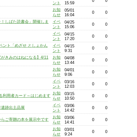
0
0
ント
15:59
お知
05/01
0
0
らせ
16:04
こそ！しばた読書会」開催しま
イベ
04/25
0
0
ント
15:06
イベ
04/15
0
0
ント
17:20
ベント「めざせ としょかん
イベ
04/15
0
0
ント
9:31
がきみのはねになる】4/11
お知
04/08
0
0
らせ
13:44
お知
04/01
0
0
らせ
9:06
イベ
03/16
0
0
ント
12:03
お知
03/15
る利用者カード～はじめます
0
0
らせ
10:50
イベ
03/06
田市遺跡出土品展
0
0
ント
14:42
お知
03/06
からご寄贈の本を展示中です
0
0
らせ
14:41
お知
03/01
0
0
らせ
9:24