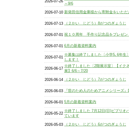
2026-07-26
～9/6
新発田信用金庫様から寄附金をいただ
2026-07-10
（２かい じどう）8がつのぎょうじ
2026-07-13
祝１０周年 手作り記念品をプレゼン
2026-07-01
6月の新着資料案内
2026-07-01
※募集は終了しました〔小学5､6年生
2026-07-01
します！
※終了しました〔2階展示室〕【イク
2026-06-17
展】6/6～7/20
（２かい じどう）7がつのぎょうじ
2026-06-14
『世のため人のためアニメシリーズ』
2026-06-03
5月の新着資料案内
2026-06-01
※終了しました 7月12日(日)ビブリ
2026-05-22
ています
（２かい じどう）6がつのぎょうじ
2026-05-03