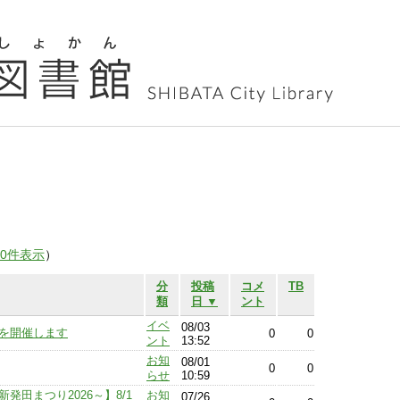
00件表示
）
分
投稿
コメ
TB
類
日 ▼
ント
イベ
08/03
6」を開催します
0
0
ント
13:52
お知
08/01
0
0
らせ
10:59
発田まつり2026～】8/1
お知
07/26