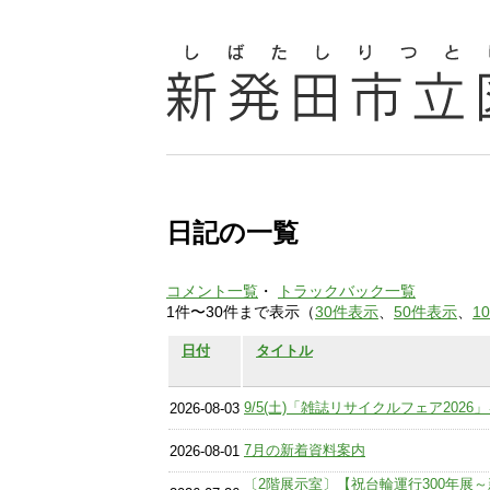
日記の一覧
コメント一覧
・
トラックバック一覧
1件〜30件まで表示（
30件表示
、
50件表示
、
1
日付
タイトル
9/5(土)「雑誌リサイクルフェア202
2026-08-03
7月の新着資料案内
2026-08-01
〔2階展示室〕【祝台輪運行300年展～新