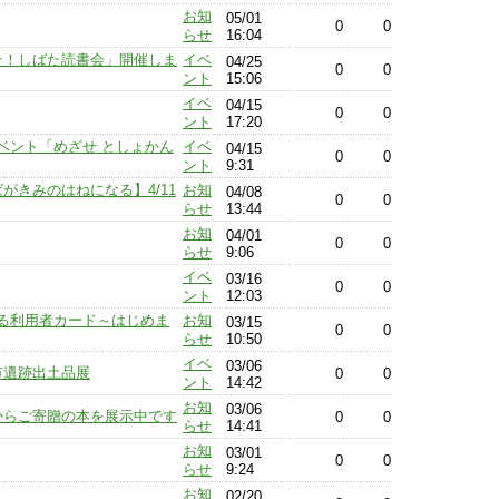
お知
05/01
0
0
らせ
16:04
こそ！しばた読書会」開催しま
イベ
04/25
0
0
ント
15:06
イベ
04/15
0
0
ント
17:20
ベント「めざせ としょかん
イベ
04/15
0
0
ント
9:31
がきみのはねになる】4/11
お知
04/08
0
0
らせ
13:44
お知
04/01
0
0
らせ
9:06
イベ
03/16
0
0
ント
12:03
る利用者カード～はじめま
お知
03/15
0
0
らせ
10:50
イベ
03/06
田市遺跡出土品展
0
0
ント
14:42
お知
03/06
からご寄贈の本を展示中です
0
0
らせ
14:41
お知
03/01
0
0
らせ
9:24
お知
02/20