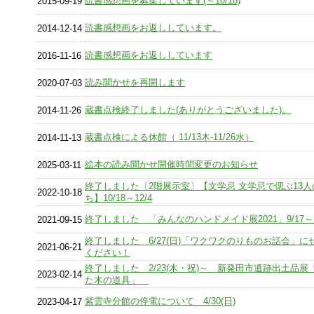
読書感想画を募集しています(～10/18)
2015-09-19
読書感想画をお返ししています。
2014-12-14
読書感想画をお返ししています
2016-11-16
読み聞かせを再開します
2020-07-03
蔵書点検終了しました(ありがとうございました)。
2014-11-26
蔵書点検による休館（ 11/13木-11/26水）
2014-11-13
絵本の読み聞かせ開催時間変更のお知らせ
2025-03-11
終了しました〔2階展示室〕【文学忌 文学忌で偲ぶ13
2022-10-18
ち】10/18～12/4
終了しました 「みんなのハンドメイド展2021」9/17～10
2021-09-15
終了しました 6/27(日)「ワクワクのりものお話会」に
2021-06-21
ください！
終了しました 2/23(木・祝)～ 新発田市遺跡出土品展
2023-02-14
た木の道具」
紫雲寺分館の停電について 4/30(日)
2023-04-17