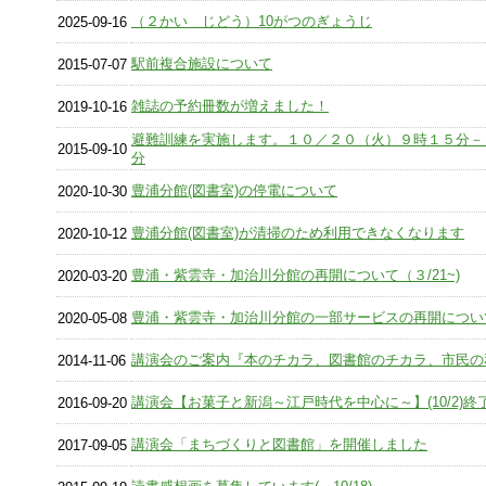
（２かい じどう）10がつのぎょうじ
2025-09-16
駅前複合施設について
2015-07-07
雑誌の予約冊数が増えました！
2019-10-16
避難訓練を実施します。１０／２０（火）９時１５分－
2015-09-10
分
豊浦分館(図書室)の停電について
2020-10-30
豊浦分館(図書室)が清掃のため利用できなくなります
2020-10-12
豊浦・紫雲寺・加治川分館の再開について（３/21~)
2020-03-20
豊浦・紫雲寺・加治川分館の一部サービスの再開について(5
2020-05-08
講演会のご案内『本のチカラ、図書館のチカラ、市民の
2014-11-06
講演会【お菓子と新潟～江戸時代を中心に～】(10/2)終
2016-09-20
講演会「まちづくりと図書館」を開催しました
2017-09-05