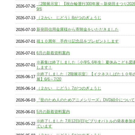
〔2階展示室〕【祝台輪運行300年展～新発田まつり2026
2026-07-26
9/6
（２かい じどう）8がつのぎょうじ
2026-07-13
新発田信用金庫様から寄附金をいただきました
2026-07-10
祝１０周年 手作り記念品をプレゼントします
2026-07-01
6月の新着資料案内
2026-07-01
※募集は終了しました〔小学5､6年生〕夏休みこども図
2026-07-01
します！
※終了しました〔2階展示室〕【イクネスしばた１０年
2026-06-17
展】6/6～7/20
（２かい じどう）7がつのぎょうじ
2026-06-14
『世のため人のためアニメシリーズ』DVD紹介について
2026-06-03
5月の新着資料案内
2026-06-01
※終了しました 7月12日(日)ビブリオバトルの発表参加
2026-05-22
ています