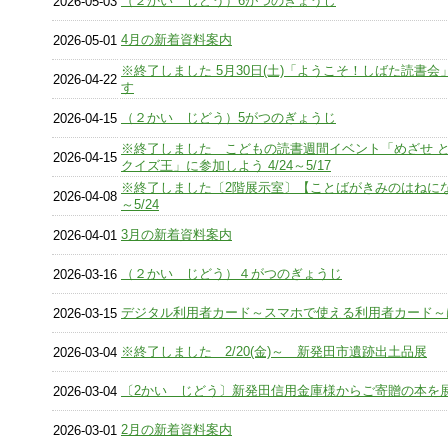
（２かい じどう）6がつのぎょうじ
2026-05-03
4月の新着資料案内
2026-05-01
※終了しました 5月30日(土)「ようこそ！しばた読書会
2026-04-22
す
（２かい じどう）5がつのぎょうじ
2026-04-15
※終了しました こどもの読書週間イベント「めざせ 
2026-04-15
クイズ王」に参加しよう 4/24～5/17
※終了しました〔2階展示室〕【ことばがきみのはねになる
2026-04-08
～5/24
3月の新着資料案内
2026-04-01
（２かい じどう）４がつのぎょうじ
2026-03-16
デジタル利用者カード～スマホで使える利用者カード～
2026-03-15
※終了しました 2/20(金)～ 新発田市遺跡出土品展
2026-03-04
〔2かい じどう〕新発田信用金庫様からご寄贈の本を
2026-03-04
2月の新着資料案内
2026-03-01