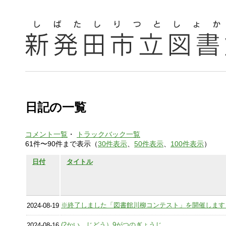
日記の一覧
コメント一覧
・
トラックバック一覧
61件〜90件まで表示（
30件表示
、
50件表示
、
100件表示
）
日付
タイトル
※終了しました「図書館川柳コンテスト」を開催します
2024-08-19
(2かい じどう）9がつのぎょうじ
2024-08-16