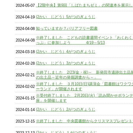
【2階中央】第9回「しばたまちゼミ」の関連本を展示
2024-05-07
(2かい じどう）5がつのぎょうじ
2024-04-19
知っていますか？バリアフリー図書
2024-04-08
※終了しました こどもの読書週間イベント「わくわく
2024-04-08
っぷ」に参加しよう 4/19～5/13
(2かい じどう）4がつのぎょうじ
2024-03-18
(2かい じどう）3がつのぎょうじ
2024-02-28
※終了しました 2/23(金・祝)～ 新発田市遺跡出土品
2024-02-21
の出土品～近年の発掘調査から～」
※終了しました ３月10日(日)講演会「図書館はワクワ
2024-02-02
ーランド」が開催されます
※受付終了しました 2月20日(火)「読み聞かせボラン
2024-01-15
座」を開催します
(2かい じどう）2がつのぎょうじ
2024-01-14
※終了しました 中央図書館からクリスマスプレゼント
2023-12-15
(2かい じどう）１がつのぎょうじ
2023-12-13