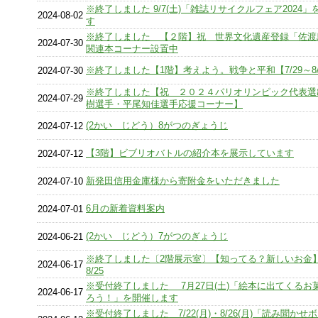
※終了しました 9/7(土)「雑誌リサイクルフェア2024
2024-08-02
す
※終了しました 【２階】祝 世界文化遺産登録「佐渡
2024-07-30
関連本コーナー設置中
※終了しました【1階】考えよう。戦争と平和【7/29～8/
2024-07-30
※終了しました【祝 ２０２４パリオリンピック代表選
2024-07-29
樹選手・平尾知佳選手応援コーナー】
(2かい じどう）8がつのぎょうじ
2024-07-12
【3階】ビブリオバトルの紹介本を展示しています
2024-07-12
新発田信用金庫様から寄附金をいただきました
2024-07-10
6月の新着資料案内
2024-07-01
(2かい じどう）7がつのぎょうじ
2024-06-21
※終了しました〔2階展示室〕【知ってる？新しいお金】6
2024-06-17
8/25
※受付終了しました 7月27日(土)「絵本に出てくるお
2024-06-17
ろう！」を開催します
※受付終了しました 7/22(月)・8/26(月)「読み聞か