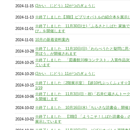
(2かい じどう）12がつのぎょうじ
2024-11-15
※終了しました【3階】ビブリオバトルの紹介本を展示
2024-11-13
※終了しました 11月30日(土)「ふるさとしばた 家族
2024-11-01
び」を開催します
10月の新着資料案内
2024-11-01
※終了しました 11月10日(日)「わらべうたと疑問に
2024-10-28
学ぼう」が開催されます
※終了しました 「図書館川柳コンテスト」入賞作品決
2024-10-25
ています
(2かい じどう）11がつのぎょうじ
2024-10-20
※終了しました〔2階展示室〕【超10代ぶっくふぇす☆】1
2024-10-15
1/19
※終了しました 11月3日(日・祝)「石井仁蔵さんトー
2024-10-06
を開催します
※終了しました 10月16日(水)「ちいさな読書会」開催
2024-10-02
※終了しました 【3階】「ようこそ！しばた読書会」
2024-10-02
展示しています