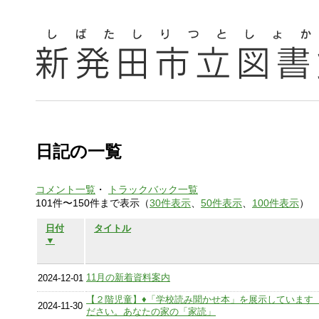
日記の一覧
コメント一覧
・
トラックバック一覧
101件〜150件まで表示（
30件表示
、
50件表示
、
100件表示
）
日付
タイトル
▼
11月の新着資料案内
2024-12-01
【２階児童】♦「学校読み聞かせ本」を展示しています
2024-11-30
ださい。あなたの家の「家読」