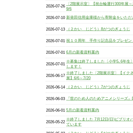
〔2階展示室〕【祝台輪運行300年展～新
2026-07-26
9/6
新発田信用金庫様から寄附金をいただ
2026-07-10
（２かい じどう）8がつのぎょうじ
2026-07-13
祝１０周年 手作り記念品をプレゼン
2026-07-01
6月の新着資料案内
2026-07-01
※募集は終了しました〔小学5､6年生
2026-07-01
します！
※終了しました〔2階展示室〕【イク
2026-06-17
展】6/6～7/20
（２かい じどう）7がつのぎょうじ
2026-06-14
『世のため人のためアニメシリーズ』
2026-06-03
5月の新着資料案内
2026-06-01
※終了しました 7月12日(日)ビブリ
2026-05-22
ています