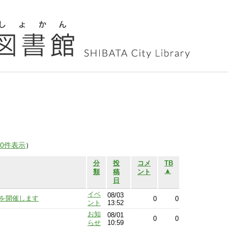
00件表示
）
分
投
コメ
TB
▲
類
稿
ント
日
イベ
08/03
6」を開催します
0
0
ント
13:52
お知
08/01
0
0
らせ
10:59