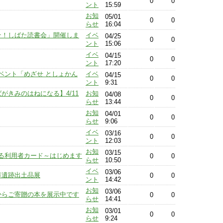
0
0
ント
15:59
お知
05/01
0
0
らせ
16:04
こそ！しばた読書会」開催しま
イベ
04/25
0
0
ント
15:06
イベ
04/15
0
0
ント
17:20
ベント「めざせ としょかん
イベ
04/15
0
0
ント
9:31
がきみのはねになる】4/11
お知
04/08
0
0
らせ
13:44
お知
04/01
0
0
らせ
9:06
イベ
03/16
0
0
ント
12:03
お知
03/15
る利用者カード～はじめます
0
0
らせ
10:50
イベ
03/06
田市遺跡出土品展
0
0
ント
14:42
お知
03/06
からご寄贈の本を展示中です
0
0
らせ
14:41
お知
03/01
0
0
らせ
9:24