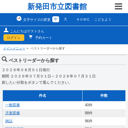
新発田市立図書館
中
大
ＨＯＭＥ
こどもよう
文字サイズの変更
こんにちはゲストさん
ログイン
予約カート
メインメニュー
ベストリーダーから探す
ベストリーダーから探す
２０２６年０８月０１日発行
期間 ２０２６年０７月０１日～２０２６年０７月３１日
探したい分類をボタンで選んでください。
件名
件数
一般図書
40件
児童図書
98件
雑誌
96件