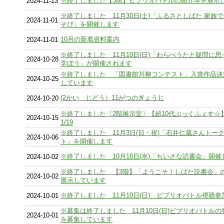
※終了しました【3階】ビブリオバトルの紹介本を展示
2024-11-13
※終了しました 11月30日(土)「ふるさとしばた 家族
2024-11-01
そび」を開催します
10月の新着資料案内
2024-11-01
※終了しました 11月10日(日)「わらべうたと疑問に
2024-10-28
学ぼう」が開催されます
※終了しました 「図書館川柳コンテスト」入賞作品決
2024-10-25
しています
(2かい じどう）11がつのぎょうじ
2024-10-20
※終了しました〔2階展示室〕【超10代ぶっくふぇす☆】1
2024-10-15
1/19
※終了しました 11月3日(日・祝)「石井仁蔵さんトー
2024-10-06
ト」を開催します
※終了しました 10月16日(水)「ちいさな読書会」開催
2024-10-02
※終了しました 【3階】「ようこそ！しばた読書会」
2024-10-02
展示しています
※終了しました 11月10日(日) ビブリオバトル視聴
2024-10-01
※募集は終了しました 11月10日(日)ビブリオバトル
2024-10-01
を募集しています