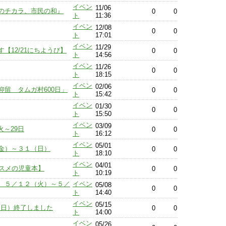
イベン
11/06
のチカラ、市民の和』
0
0
ト
11:36
イベン
12/08
0
0
ト
17:01
イベン
11/29
【12/21にちようび】
0
0
ト
14:56
イベン
11/26
0
0
ト
18:15
イベン
02/06
留 タムガ村600日」
0
0
ト
15:42
イベン
01/30
0
0
ト
15:50
イベン
03/09
火～29日
0
0
ト
16:12
イベン
05/01
金）～３１（日）
0
0
ト
18:10
イベン
04/01
ススメの児童本】
0
0
ト
10:19
 ５／１２（火）～５／
イベン
05/08
0
0
ト
14:40
イベン
05/15
（日）終了しました
0
0
ト
14:00
イベン
05/26