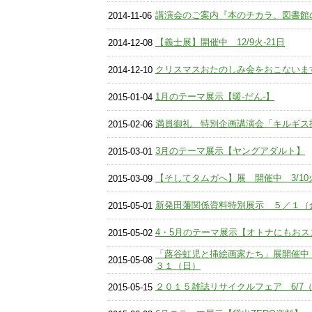
講演会のご案内『本のチカラ、図書館
2014-11-06
【義士展】開催中 12/9火-21日
2014-12-08
クリスマスおたのしみ会をおこないます
2014-12-10
1月のテーマ展示【暖-だん-】
2015-01-04
満員御礼 特別企画講演会「キルギス抑
2015-02-06
3月のテーマ展示【ヤングアダルト】
2015-03-01
【そしてタムガへ】展 開催中 3/10
2015-03-09
新発田藩関係資料特別展示 ５／１（
2015-05-01
4・5月のテーマ展示【オトナにもお
2015-05-02
「蕗谷虹児と挿絵画家たち」展開催中
2015-05-08
３１（日）
２０１５雑誌リサイクルフェア 6/7
2015-05-15