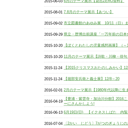
6月のテーマ展示【貸出ZERO資料】
2015-06-03
7.8月のテーマ展示【あつい】
2015-08-01
市立図書館のあゆみ展 10/11（日）
2015-09-02
県立・歴博出前講座「一万年前の日本食」
2015-09-29
【ぼくとわたしの児童感想画展】（～1
2015-10-20
11月のテーマ展示【詩歌・川柳・俳句
2015-10-20
【2015クリスマスおたのしみかい】12
2015-11-24
【堀部安兵衛と義士展】12/8～20
2015-11-24
2月のテーマ展示【1980年代以降に生
2016-02-01
【豊浦・紫雲寺・加治川分館】2016
2016-04-19
ーにさんかしよう!
6月19日(日) 【イクネスしばた 内
2016-06-13
〔2かい じどう〕7がつのぎょうじの
2016-07-04