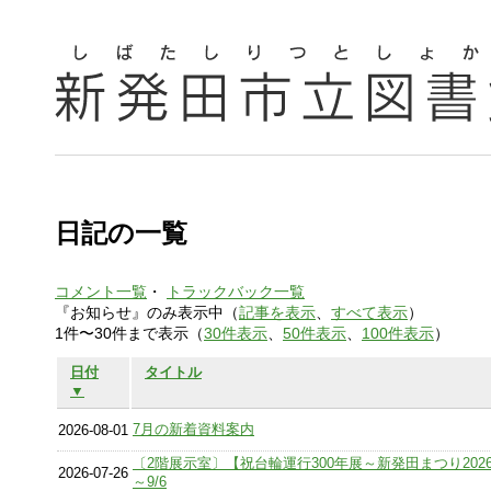
日記の一覧
コメント一覧
・
トラックバック一覧
『お知らせ』のみ表示中（
記事を表示
、
すべて表示
）
1件〜30件まで表示（
30件表示
、
50件表示
、
100件表示
）
日付
タイトル
▼
7月の新着資料案内
2026-08-01
〔2階展示室〕【祝台輪運行300年展～新発田まつり2026
2026-07-26
～9/6