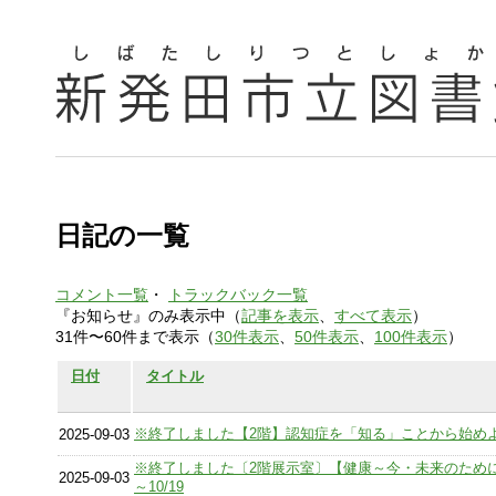
日記の一覧
コメント一覧
・
トラックバック一覧
『お知らせ』のみ表示中（
記事を表示
、
すべて表示
）
31件〜60件まで表示（
30件表示
、
50件表示
、
100件表示
）
日付
タイトル
※終了しました【2階】認知症を「知る」ことから始め
2025-09-03
※終了しました〔2階展示室〕【健康～今・未来のために
2025-09-03
～10/19