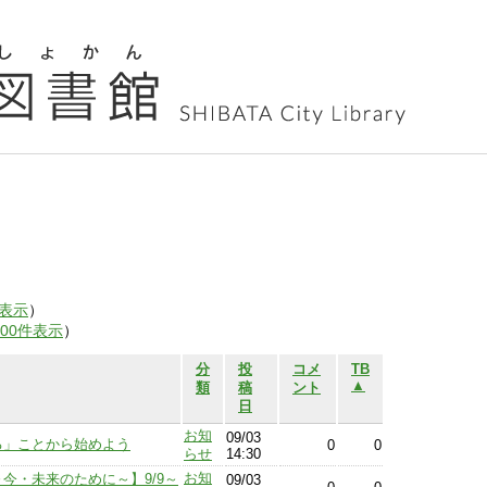
表示
）
100件表示
）
分
投
コメ
TB
▲
類
稿
ント
日
お知
09/03
る」ことから始めよう
0
0
らせ
14:30
お知
今・未来のために～】9/9～
09/03