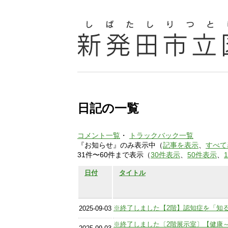
日記の一覧
コメント一覧
・
トラックバック一覧
『お知らせ』のみ表示中（
記事を表示
、
すべて
31件〜60件まで表示（
30件表示
、
50件表示
、
日付
タイトル
※終了しました【2階】認知症を「知
2025-09-03
※終了しました〔2階展示室〕【健康～