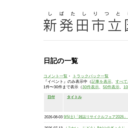
日記の一覧
コメント一覧
・
トラックバック一覧
『イベント』のみ表示中（
記事を表示
、
すべて
1件〜30件まで表示（
30件表示
、
50件表示
、
1
日付
タイトル
9/5(土)「雑誌リサイクルフェア202
2026-08-03
（２かい じどう）8がつのぎょうじ