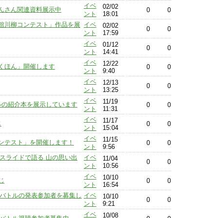
イベ
02/02
んさん関連資料展示中
0
0
ント
18:01
館川柳コンテスト」作品を展
イベ
02/02
0
0
ント
17:59
イベ
01/12
0
0
ント
14:41
イベ
12/22
くほん」開催します
0
0
ント
9:40
イベ
12/13
0
0
ント
13:25
イベ
11/19
ルの紹介本を展示しています
0
0
ント
11:31
イベ
11/17
じ
0
0
ント
15:04
イベ
11/15
ンテスト」を開催します！
0
0
ント
9:56
「スライドで語る 山の思い出
イベ
11/04
0
0
ント
10:56
イベ
10/10
じ
0
0
ント
16:54
リオバトルの発表参加者を募集し
イベ
10/10
0
0
ント
9:21
イベ
10/08