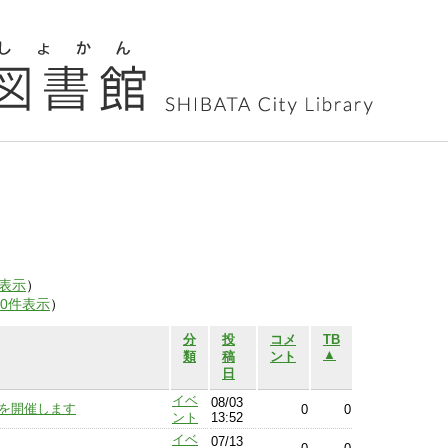
表示
）
00件表示
）
分
投
コメ
TB
▲
類
稿
ント
日
イベ
08/03
6」を開催します
0
0
ント
13:52
イベ
07/13