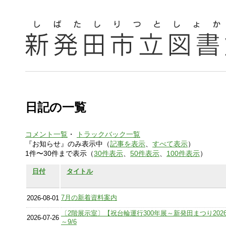
日記の一覧
コメント一覧
・
トラックバック一覧
『お知らせ』のみ表示中（
記事を表示
、
すべて表示
）
1件〜30件まで表示（
30件表示
、
50件表示
、
100件表示
）
日付
タイトル
7月の新着資料案内
2026-08-01
〔2階展示室〕【祝台輪運行300年展～新発田まつり2026
2026-07-26
～9/6