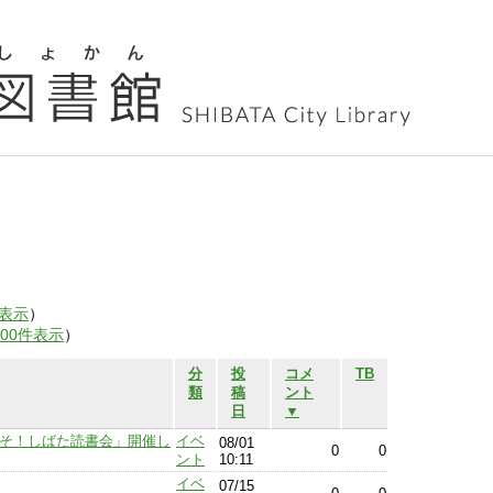
表示
）
100件表示
）
分
投
コメ
TB
類
稿
ント
日
▼
うこそ！しばた読書会」開催し
イベ
08/01
0
0
ント
10:11
イベ
07/15