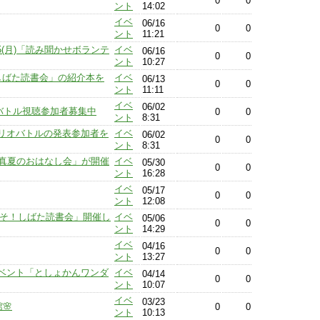
0
0
ント
14:02
イベ
06/16
0
0
ント
11:21
25(月)「読み聞かせボランテ
イベ
06/16
0
0
ント
10:27
しばた読書会」の紹介本を
イベ
06/13
0
0
ント
11:11
イベ
06/02
オバトル視聴参加者募集中
0
0
ント
8:31
ブリオバトルの発表参加者を
イベ
06/02
0
0
ント
8:31
回 真夏のおはなし会」が開催
イベ
05/30
0
0
ント
16:28
イベ
05/17
0
0
ント
12:08
うこそ！しばた読書会」開催し
イベ
05/06
0
0
ント
14:29
イベ
04/16
0
0
ント
13:27
ベント「としょかんワンダ
イベ
04/14
0
0
ント
10:07
イベ
03/23
🌸
0
0
ント
10:13