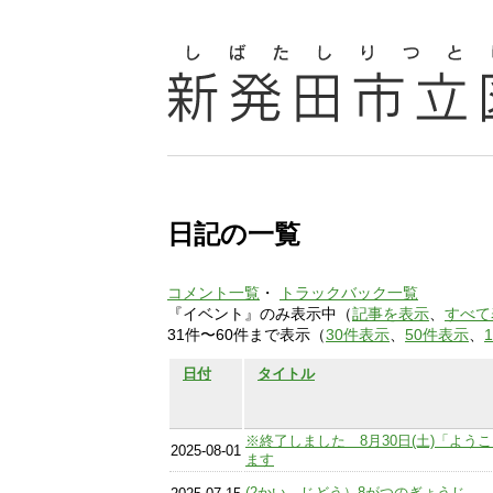
日記の一覧
コメント一覧
・
トラックバック一覧
『イベント』のみ表示中（
記事を表示
、
すべて
31件〜60件まで表示（
30件表示
、
50件表示
、
日付
タイトル
※終了しました 8月30日(土)「よ
2025-08-01
ます
(2かい じどう）8がつのぎょうじ