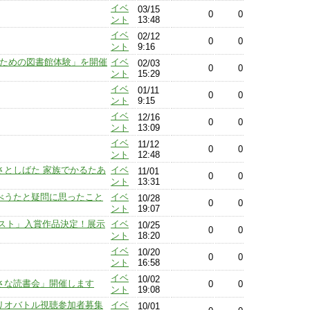
イベ
03/15
0
0
ント
13:48
イベ
02/12
0
0
ント
9:16
人のための図書館体験」を開催
イベ
02/03
0
0
ント
15:29
イベ
01/11
0
0
ント
9:15
イベ
12/16
0
0
ント
13:09
イベ
11/12
0
0
ント
12:48
るさとしばた 家族でかるたあ
イベ
11/01
0
0
ント
13:31
らべうたと疑問に思ったこと
イベ
10/28
0
0
ント
19:07
スト」入賞作品決定！展示
イベ
10/25
0
0
ント
18:20
イベ
10/20
0
0
ント
16:58
イベ
10/02
いさな読書会」開催します
0
0
ント
19:08
ブリオバトル視聴参加者募集
イベ
10/01