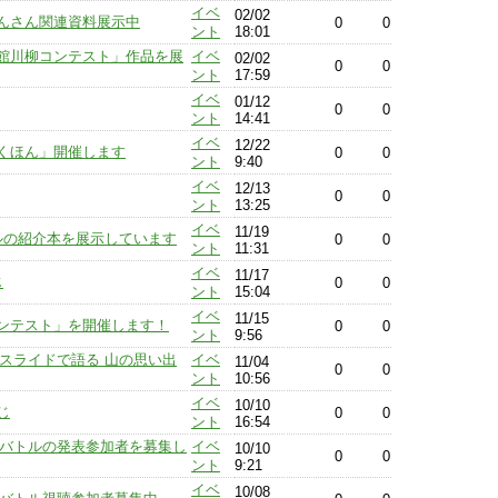
イベ
02/02
んさん関連資料展示中
0
0
ント
18:01
館川柳コンテスト」作品を展
イベ
02/02
0
0
ント
17:59
イベ
01/12
0
0
ント
14:41
イベ
12/22
くほん」開催します
0
0
ント
9:40
イベ
12/13
0
0
ント
13:25
イベ
11/19
ルの紹介本を展示しています
0
0
ント
11:31
イベ
11/17
じ
0
0
ント
15:04
イベ
11/15
ンテスト」を開催します！
0
0
ント
9:56
「スライドで語る 山の思い出
イベ
11/04
0
0
ント
10:56
イベ
10/10
じ
0
0
ント
16:54
リオバトルの発表参加者を募集し
イベ
10/10
0
0
ント
9:21
イベ
10/08