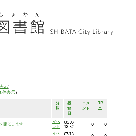
表示
）
00件表示
）
分
投
コメ
TB
▼
類
稿
ント
日
イベ
08/03
6」を開催します
0
0
ント
13:52
イベ
07/13