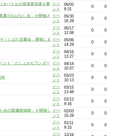
ブリオバトルの発表参加者を募
イベ
06/02
0
0
ント
8:31
回 真夏のおはなし会」が開催さ
イベ
05/30
0
0
ント
16:28
イベ
05/17
0
0
ント
12:08
うこそ！しばた読書会」開催しま
イベ
05/06
0
0
ント
14:29
イベ
04/16
0
0
ント
13:27
ベント「としょかんワンダー
イベ
04/14
0
0
ント
10:07
イベ
03/23
🌸
0
0
ント
10:13
イベ
03/15
0
0
ント
13:48
イベ
02/12
0
0
ント
9:16
人のための図書館体験」を開催し
イベ
02/03
0
0
ント
15:29
イベ
01/11
0
0
ント
9:15
イベ
12/16