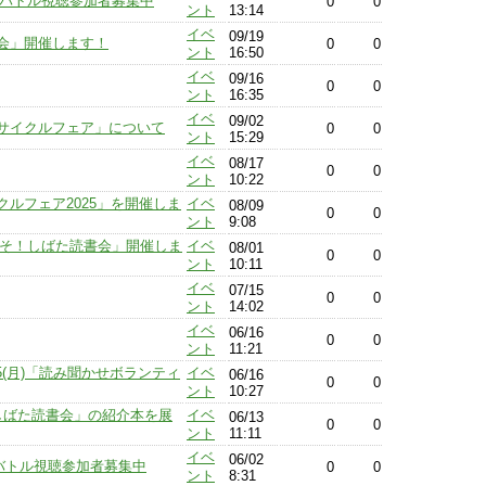
オバトル視聴参加者募集中
0
0
ント
13:14
イベ
09/19
会」開催します！
0
0
ント
16:50
イベ
09/16
0
0
ント
16:35
イベ
09/02
リサイクルフェア」について
0
0
ント
15:29
イベ
08/17
0
0
ント
10:22
クルフェア2025」を開催しま
イベ
08/09
0
0
ント
9:08
うこそ！しばた読書会」開催しま
イベ
08/01
0
0
ント
10:11
イベ
07/15
0
0
ント
14:02
イベ
06/16
0
0
ント
11:21
25(月)「読み聞かせボランティ
イベ
06/16
0
0
ント
10:27
しばた読書会」の紹介本を展
イベ
06/13
0
0
ント
11:11
イベ
06/02
オバトル視聴参加者募集中
0
0
ント
8:31