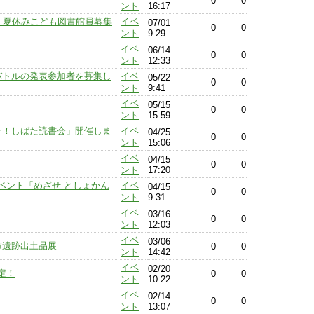
0
0
ント
16:17
〕夏休みこども図書館員募集
イベ
07/01
0
0
ント
9:29
イベ
06/14
0
0
ント
12:33
オバトルの発表参加者を募集し
イベ
05/22
0
0
ント
9:41
イベ
05/15
0
0
ント
15:59
こそ！しばた読書会」開催しま
イベ
04/25
0
0
ント
15:06
イベ
04/15
0
0
ント
17:20
ベント「めざせ としょかん
イベ
04/15
0
0
ント
9:31
イベ
03/16
0
0
ント
12:03
イベ
03/06
田市遺跡出土品展
0
0
ント
14:42
イベ
02/20
定！
0
0
ント
10:22
イベ
02/14
0
0
ント
13:07