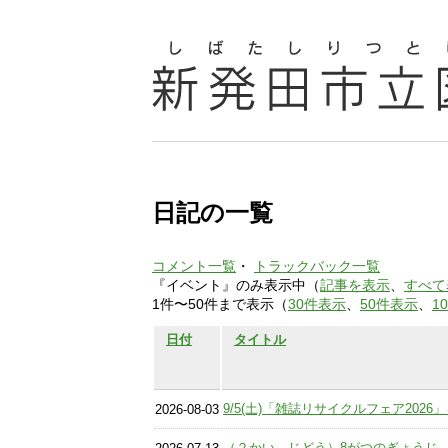
日記の一覧
コメント一覧
・
トラックバック一覧
『イベント』のみ表示中（
記事を表示
、
すべて
1件〜50件まで表示（
30件表示
、
50件表示
、
1
日付
タイトル
9/5(土)「雑誌リサイクルフェア202
2026-08-03
（２かい じどう）8がつのぎょうじ