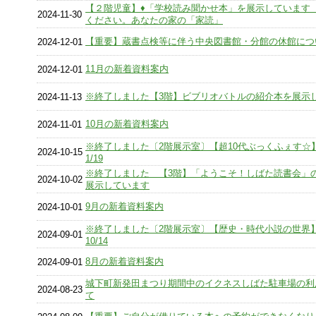
【２階児童】♦「学校読み聞かせ本」を展示しています
2024-11-30
ください。あなたの家の「家読」
【重要】蔵書点検等に伴う中央図書館・分館の休館につ
2024-12-01
11月の新着資料案内
2024-12-01
※終了しました【3階】ビブリオバトルの紹介本を展示
2024-11-13
10月の新着資料案内
2024-11-01
※終了しました〔2階展示室〕【超10代ぶっくふぇす☆】1
2024-10-15
1/19
※終了しました 【3階】「ようこそ！しばた読書会」
2024-10-02
展示しています
9月の新着資料案内
2024-10-01
※終了しました〔2階展示室〕【歴史・時代小説の世界】9
2024-09-01
10/14
8月の新着資料案内
2024-09-01
城下町新発田まつり期間中のイクネスしばた駐車場の利
2024-08-23
て