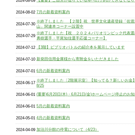
【重要】ご自分が借りている本への予約ができなくなり
2024-08-09
7月の新着資料案内
2024-08-02
※終了しました 【２階】祝 世界文化遺産登録「佐渡
2024-07-30
山」関連本コーナー設置中
※終了しました【祝 ２０２４パリオリンピック代表選
2024-07-29
勇樹選手・平尾知佳選手応援コーナー】
【3階】ビブリオバトルの紹介本を展示しています
2024-07-12
新発田信用金庫様から寄附金をいただきました
2024-07-10
6月の新着資料案内
2024-07-01
※終了しました〔2階展示室〕【知ってる？新しいお金】6
2024-06-17
8/25
(重要)6月20日(木)・6月21日(金)ホームページ停止のお
2024-06-01
5月の新着資料案内
2024-06-01
4月の新着資料案内
2024-05-01
加治川分館の停電について（4/23）
2024-04-09