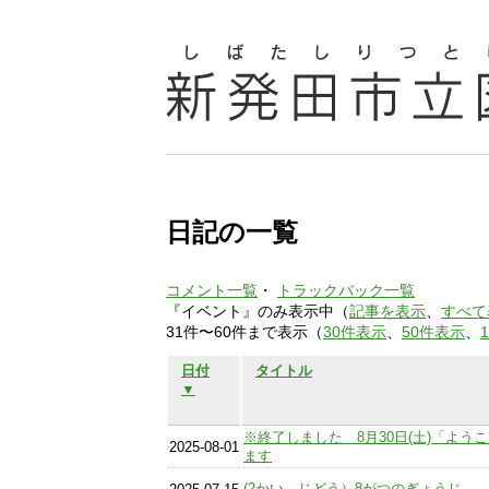
日記の一覧
コメント一覧
・
トラックバック一覧
『イベント』のみ表示中（
記事を表示
、
すべて
31件〜60件まで表示（
30件表示
、
50件表示
、
日付
タイトル
▼
※終了しました 8月30日(土)「よ
2025-08-01
ます
(2かい じどう）8がつのぎょうじ