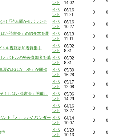
0
0
ント
14:02
イベ
06/16
0
0
ント
11:21
25(月)「読み聞かせボランテ
イベ
06/16
0
0
ント
10:27
しばた読書会」の紹介本を展
イベ
06/13
0
0
ント
11:11
イベ
06/02
オバトル視聴参加者募集中
0
0
ント
8:31
ブリオバトルの発表参加者を募
イベ
06/02
0
0
ント
8:31
回 真夏のおはなし会」が開催
イベ
05/30
0
0
ント
16:28
イベ
05/17
0
0
ント
12:08
うこそ！しばた読書会」開催し
イベ
05/06
0
0
ント
14:29
イベ
04/16
0
0
ント
13:27
ベント「としょかんワンダー
イベ
04/14
0
0
ント
10:07
イベ
03/23
🌸
0
0
ント
10:13