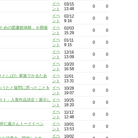
イベ
03/15
0
0
ント
13:48
イベ
02/12
0
0
ント
9:16
人のための図書館体験」を開催
イベ
02/03
0
0
ント
15:29
イベ
01/11
0
0
ント
9:15
イベ
12/16
0
0
ント
13:09
イベ
10/20
0
0
ント
16:58
るさとしばた 家族でかるたあ
イベ
11/01
0
0
ント
13:31
らべうたと疑問に思ったことを
イベ
10/28
0
0
ント
19:07
スト」入賞作品決定！展示し
イベ
10/25
0
0
ント
18:20
イベ
11/12
0
0
ント
12:48
石井仁蔵さんトークイベン
イベ
10/01
0
0
ント
13:53
イベ
10/02