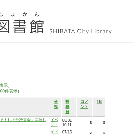
表示
）
100件表示
）
分
投
コメ
TB
類
稿
ント
日
うこそ！しばた読書会」開催し
イベ
08/01
0
0
ント
10:11
イベ
07/15