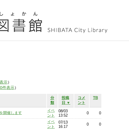
表示
）
00件表示
）
分
投稿
コメ
TB
類
日 ▼
ント
イベ
08/03
6」を開催します
0
0
ント
13:52
イベ
07/13
0
0
ント
16:17