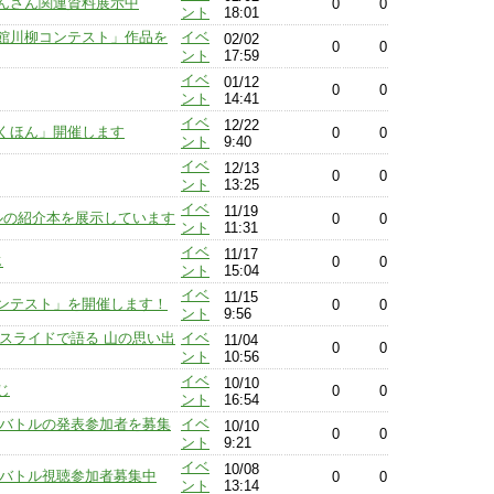
んさん関連資料展示中
0
0
ント
18:01
館川柳コンテスト」作品を
イベ
02/02
0
0
ント
17:59
イベ
01/12
0
0
ント
14:41
イベ
12/22
くほん」開催します
0
0
ント
9:40
イベ
12/13
0
0
ント
13:25
イベ
11/19
ルの紹介本を展示しています
0
0
ント
11:31
イベ
11/17
じ
0
0
ント
15:04
イベ
11/15
ンテスト」を開催します！
0
0
ント
9:56
「スライドで語る 山の思い出
イベ
11/04
0
0
ント
10:56
イベ
10/10
じ
0
0
ント
16:54
リオバトルの発表参加者を募集
イベ
10/10
0
0
ント
9:21
イベ
10/08
オバトル視聴参加者募集中
0
0
ント
13:14