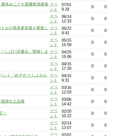
〕夏休みこども図書館員募集
イベ
07/01
0
0
ント
9:29
イベ
06/14
0
0
ント
12:33
オバトルの発表参加者を募集し
イベ
05/22
0
0
ント
9:41
イベ
05/15
0
0
ント
15:59
こそ！しばた読書会」開催しま
イベ
04/25
0
0
ント
15:06
イベ
04/15
0
0
ント
17:20
ベント「めざせ としょかん
イベ
04/15
0
0
ント
9:31
イベ
03/16
0
0
ント
12:03
イベ
03/06
田市遺跡出土品展
0
0
ント
14:42
イベ
02/20
定！
0
0
ント
10:22
イベ
02/14
0
0
ント
13:07
イベ
02/02