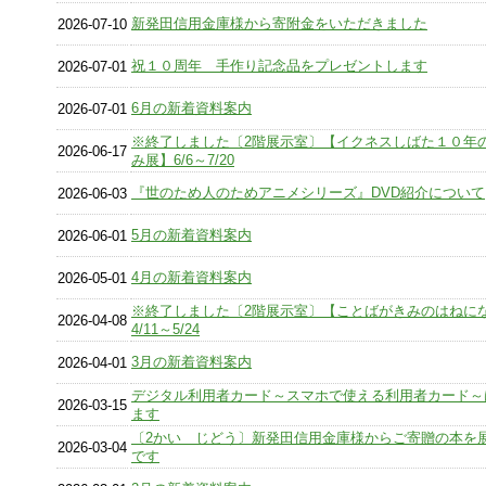
新発田信用金庫様から寄附金をいただきました
2026-07-10
祝１０周年 手作り記念品をプレゼントします
2026-07-01
6月の新着資料案内
2026-07-01
※終了しました〔2階展示室〕【イクネスしばた１０年
2026-06-17
み展】6/6～7/20
『世のため人のためアニメシリーズ』DVD紹介について
2026-06-03
5月の新着資料案内
2026-06-01
4月の新着資料案内
2026-05-01
※終了しました〔2階展示室〕【ことばがきみのはねに
2026-04-08
4/11～5/24
3月の新着資料案内
2026-04-01
デジタル利用者カード～スマホで使える利用者カード～
2026-03-15
ます
〔2かい じどう〕新発田信用金庫様からご寄贈の本を
2026-03-04
です