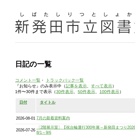
日記の一覧
コメント一覧
・
トラックバック一覧
『お知らせ』のみ表示中（
記事を表示
、
すべて表示
）
1件〜30件まで表示（
30件表示
、
50件表示
、
100件表示
）
日付
タイトル
7月の新着資料案内
2026-08-01
〔2階展示室〕【祝台輪運行300年展～新発田まつり202
2026-07-26
8/1～9/6