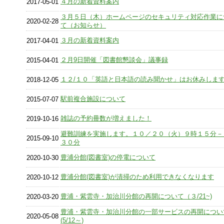
４月の新着資料案内
2017-05-01
３月５日（木）ホームページのセキュリティ対応作業に
2020-02-28
て（お知らせ）
３月の新着資料案内
2017-04-01
２月9日開催「図書館懇談会」議事録
2015-04-01
１２/１０「英語と日本語の読み聞かせ」はお休みしま
2018-12-05
駅前複合施設について
2015-07-07
雑誌の予約冊数が増えました！
2019-10-16
避難訓練を実施します。１０／２０（火）９時１５分－
2015-09-10
３０分
豊浦分館(図書室)の停電について
2020-10-30
豊浦分館(図書室)が清掃のため利用できなくなります
2020-10-12
豊浦・紫雲寺・加治川分館の再開について（３/21~)
2020-03-20
豊浦・紫雲寺・加治川分館の一部サービスの再開につい
2020-05-08
(5/12～)