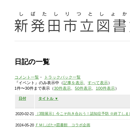
日記の一覧
コメント一覧
・
トラックバック一覧
『イベント』のみ表示中（
記事を表示
、
すべて表示
）
1件〜30件まで表示（
30件表示
、
50件表示
、
100件表示
）
日付
タイトル ▼
［3階展示］今こそ向き合おう！認知症予防 ※終了しま
2020-02-21
ＦＭしばた×図書館 コラボ企画
2024-05-20