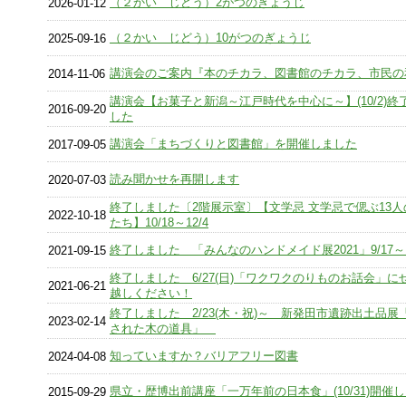
（２かい じどう）2がつのぎょうじ
2026-01-12
（２かい じどう）10がつのぎょうじ
2025-09-16
講演会のご案内『本のチカラ、図書館のチカラ、市民の
2014-11-06
講演会【お菓子と新潟～江戸時代を中心に～】(10/2)終
2016-09-20
した
講演会「まちづくりと図書館」を開催しました
2017-09-05
読み聞かせを再開します
2020-07-03
終了しました〔2階展示室〕【文学忌 文学忌で偲ぶ13人
2022-10-18
たち】10/18～12/4
終了しました 「みんなのハンドメイド展2021」9/17～10
2021-09-15
終了しました 6/27(日)「ワクワクのりものお話会」に
2021-06-21
越しください！
終了しました 2/23(木・祝)～ 新発田市遺跡出土品展
2023-02-14
された木の道具」
知っていますか？バリアフリー図書
2024-04-08
県立・歴博出前講座「一万年前の日本食」(10/31)開催
2015-09-29