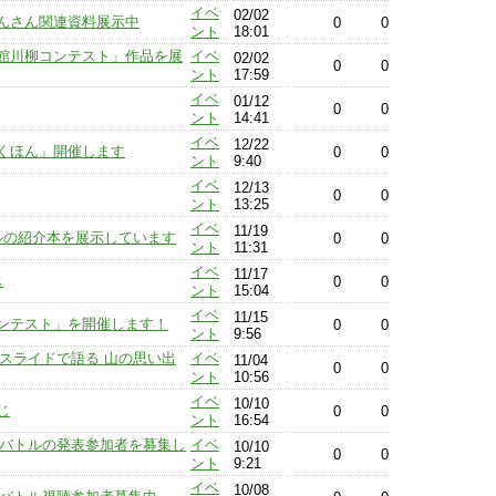
イベ
02/02
んさん関連資料展示中
0
0
ント
18:01
館川柳コンテスト」作品を展
イベ
02/02
0
0
ント
17:59
イベ
01/12
0
0
ント
14:41
イベ
12/22
くほん」開催します
0
0
ント
9:40
イベ
12/13
0
0
ント
13:25
イベ
11/19
ルの紹介本を展示しています
0
0
ント
11:31
イベ
11/17
じ
0
0
ント
15:04
イベ
11/15
ンテスト」を開催します！
0
0
ント
9:56
「スライドで語る 山の思い出
イベ
11/04
0
0
ント
10:56
イベ
10/10
じ
0
0
ント
16:54
リオバトルの発表参加者を募集し
イベ
10/10
0
0
ント
9:21
イベ
10/08