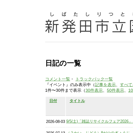
日記の一覧
コメント一覧
・
トラックバック一覧
『イベント』のみ表示中（
記事を表示
、
すべて
1件〜30件まで表示（
30件表示
、
50件表示
、
1
日付
タイトル
9/5(土)「雑誌リサイクルフェア202
2026-08-03
（２かい じどう）8がつのぎょうじ