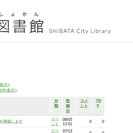
表示
）
00件表示
）
分
投
コメ
TB
▼
類
稿
ント
日
イベ
08/03
6」を開催します
0
0
ント
13:52
イベ
07/13